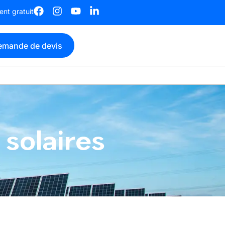
nt gratuit
emande de devis
solaires