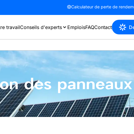
Calculateur de perte de rendeme
re travail
Conseils d'experts
Emplois
FAQ
Contact
D
ion des panneaux 