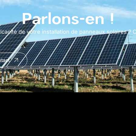
Parlons-en !
icacité de votre installation de panneaux solaires ?
tact