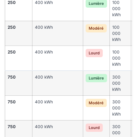
250
400 kWh
100
8
Lumière
000
k
kWh
250
400 kWh
100
1
Modéré
000
0
kWh
k
250
400 kWh
100
1
Lourd
000
0
kWh
k
750
400 kWh
300
2
Lumière
000
0
kWh
k
750
400 kWh
300
3
Modéré
000
0
kWh
k
750
400 kWh
300
4
Lourd
000
0