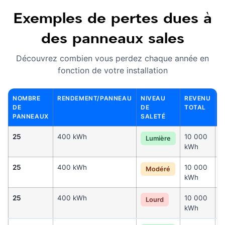
Exemples de pertes dues à
des panneaux sales
Découvrez combien vous perdez chaque année en
fonction de votre installation
NOMBRE
RENDEMENT/PANNEAU
NIVEAU
REVENU
P
DE
DE
TOTAL
(
PANNEAUX
SALETÉ
25
400 kWh
10 000
8
Lumière
kWh
k
25
400 kWh
10 000
1
Modéré
kWh
k
25
400 kWh
10 000
1
Lourd
kWh
k