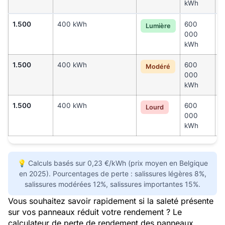
kWh
k
1.500
400 kWh
600
4
Lumière
000
0
kWh
k
1.500
400 kWh
600
7
Modéré
000
0
kWh
k
1.500
400 kWh
600
9
Lourd
000
0
kWh
k
💡 Calculs basés sur 0,23 €/kWh (prix moyen en Belgique
en 2025). Pourcentages de perte : salissures légères 8%,
salissures modérées 12%, salissures importantes 15%.
Vous souhaitez savoir rapidement si la saleté présente
sur vos panneaux réduit votre rendement ? Le
calculateur de perte de rendement des panneaux