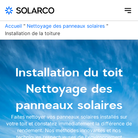
Accueil
"
Nettoyage des panneaux solaires
"
Installation de la toiture
Installation du toit
Nettoyage des
panneaux solaires
Faites nettoyer vos panneaux solaires installés sur
votre toit et constatez immédiatement la différence de
rendement. Nos méthodes innovantes et nos
techniques respectueuses de l'environnement