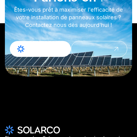
Êtes-vous prêt à maximiser l'efficacité de
votre installation de panneaux solaires ?
Contactez nous dès aujourd'hui !
Demande de
Prendre
devis
contact