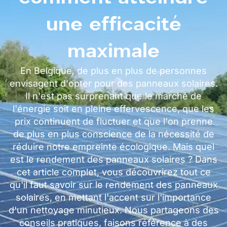
une efficacité
maximale
En Belgique, de plus en plus de personnes
envisagent d'opter pour des panneaux solaires.
Il n'est pas surprenant que le marché de
l'énergie soit en pleine effervescence, que les
prix continuent de fluctuer et que l'on prenne
de plus en plus conscience de la nécessité de
réduire notre empreinte écologique. Mais quel
est le rendement des panneaux solaires ? Dans
cet article complet, vous découvrirez tout ce
qu'il faut savoir sur le rendement des panneaux
solaires, en mettant l'accent sur l'importance
d'un nettoyage minutieux. Nous partageons des
conseils pratiques, faisons référence à des