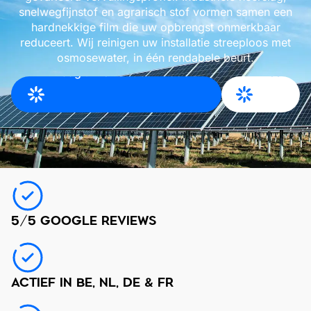
snelwegfijnstof en agrarisch stof vormen samen een
hardnekkige film die uw opbrengst onmerkbaar
reduceert. Wij reinigen uw installatie streeploos met
osmosewater, in één rendabele beurt.
Vraag uw offerte aan voor
Meer
Oost-Vlaanderen
info
5/5 GOOGLE REVIEWS
ACTIEF IN BE, NL, DE & FR