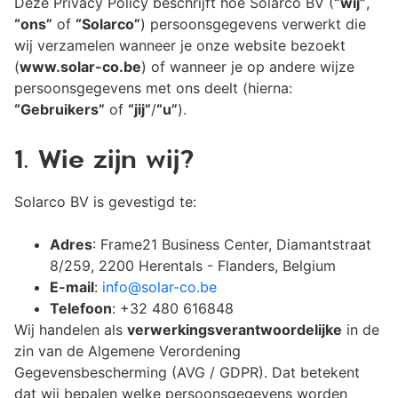
Deze Privacy Policy beschrijft hoe Solarco BV (
“wij”
,
“ons”
of
“Solarco”
) persoonsgegevens verwerkt die
wij verzamelen wanneer je onze website bezoekt
(
www.solar-co.be
) of wanneer je op andere wijze
persoonsgegevens met ons deelt (hierna:
“Gebruikers”
of
“jij”
/
“u”
).
1. Wie zijn wij?
Solarco BV is gevestigd te:
Adres
: Frame21 Business Center, Diamantstraat
8/259, 2200 Herentals - Flanders, Belgium
E-mail
:
info@solar-co.be
Telefoon
: +32 480 616848
Wij handelen als
verwerkingsverantwoordelijke
in de
zin van de Algemene Verordening
Gegevensbescherming (AVG / GDPR). Dat betekent
dat wij bepalen welke persoonsgegevens worden