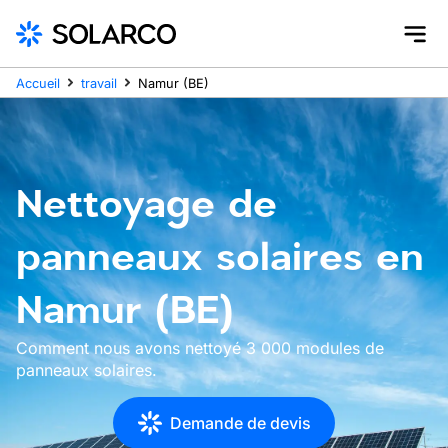
Accueil
travail
Namur (BE)
Nettoyage de
panneaux solaires en
Namur (BE)
Comment nous avons nettoyé 3 000 modules de
panneaux solaires.
Demande de devis