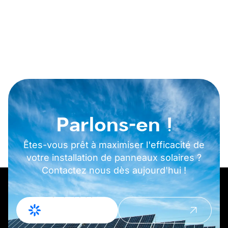
Parlons-en !
Êtes-vous prêt à maximiser l'efficacité de
votre installation de panneaux solaires ?
Contactez nous dès aujourd'hui !
Demande de
Prendre
devis
contact