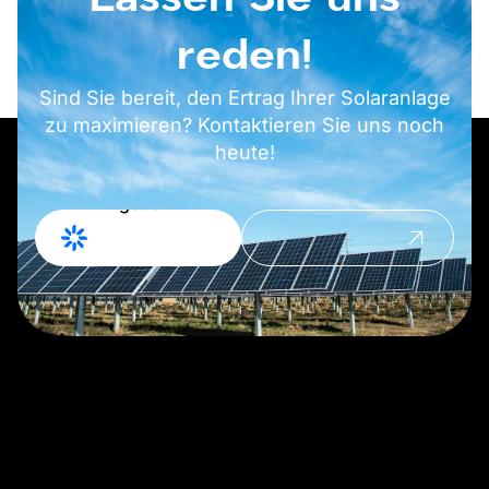
reden!
Sind Sie bereit, den Ertrag Ihrer Solaranlage
zu maximieren? Kontaktieren Sie uns noch
heute!
Angebot
Kontakt
anfordern
aufnehmen