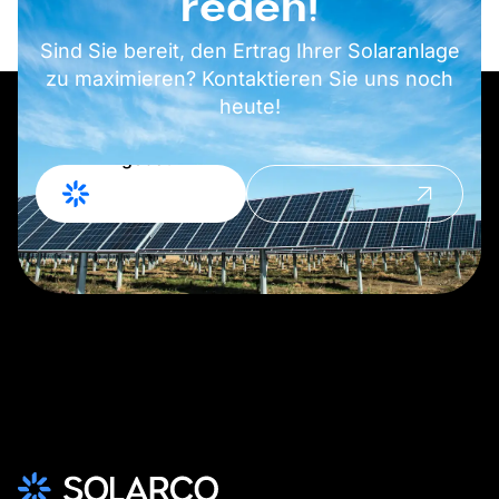
reden!
Sind Sie bereit, den Ertrag Ihrer Solaranlage
zu maximieren? Kontaktieren Sie uns noch
heute!
Angebot
Kontakt
anfordern
aufnehmen