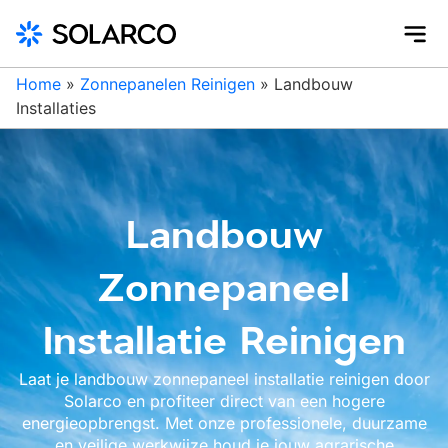
Home
»
Zonnepanelen Reinigen
»
Landbouw
Installaties
Landbouw
Zonnepaneel
Installatie Reinigen
Laat je landbouw zonnepaneel installatie reinigen door
Solarco en profiteer direct van een hogere
energieopbrengst. Met onze professionele, duurzame
en veilige werkwijze houd je jouw agrarische