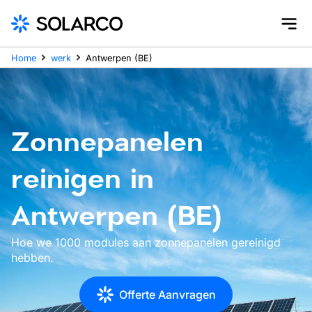
Home
werk
Antwerpen (BE)
Zonnepanelen
reinigen in
Antwerpen (BE)
Hoe we 1000 modules aan zonnepanelen gereinigd
hebben.
Offerte Aanvragen