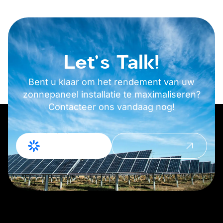
Let's Talk!
Bent u klaar om het rendement van uw
zonnepaneel installatie te maximaliseren?
Contacteer ons vandaag nog!
Offerte
Contact
Aanvragen
opnemen