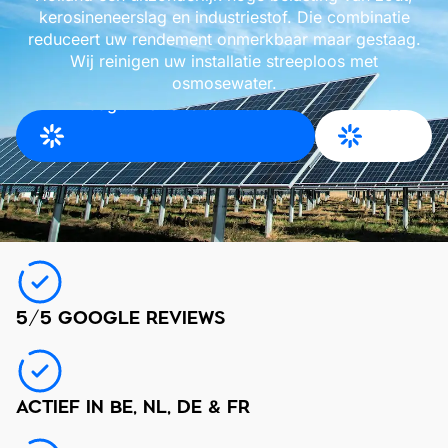
kerosineneerslag en industriestof. Die combinatie
reduceert uw rendement onmerkbaar maar gestaag.
Wij reinigen uw installatie streeploos met
osmosewater.
Vraag uw offerte aan voor
Meer
Noord Holland
info
5/5 GOOGLE REVIEWS
ACTIEF IN BE, NL, DE & FR