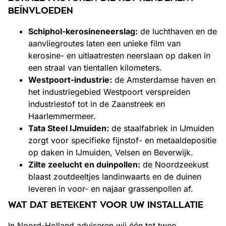
BEÏNVLOEDEN
Schiphol-kerosineneerslag:
de luchthaven en de
aanvliegroutes laten een unieke film van
kerosine- en uitlaatresten neerslaan op daken in
een straal van tientallen kilometers.
Westpoort-industrie:
de Amsterdamse haven en
het industriegebied Westpoort verspreiden
industriestof tot in de Zaanstreek en
Haarlemmermeer.
Tata Steel IJmuiden:
de staalfabriek in IJmuiden
zorgt voor specifieke fijnstof- en metaaldepositie
op daken in IJmuiden, Velsen en Beverwijk.
Zilte zeelucht en duinpollen:
de Noordzeekust
blaast zoutdeeltjes landinwaarts en de duinen
leveren in voor- en najaar grassenpollen af.
WAT DAT BETEKENT VOOR UW INSTALLATIE
In Noord-Holland adviseren wij één tot twee