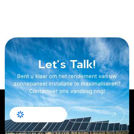
Let's Talk!
Bent u klaar om het rendement van uw
zonnepaneel installatie te maximaliseren?
Contacteer ons vandaag nog!
Offerte
Contact
Aanvragen
opnemen