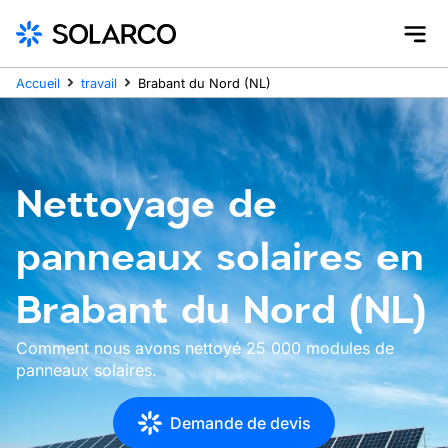
Accueil
travail
Brabant du Nord (NL)
Nettoyage de
panneaux solaires en
Brabant du Nord (NL)
Comment nous avons nettoyé 25 000 modules de
panneaux solaires.
Demande de devis