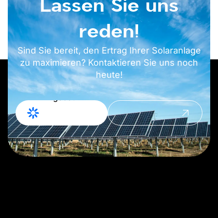
Lassen Sie uns
reden!
Sind Sie bereit, den Ertrag Ihrer Solaranlage
zu maximieren? Kontaktieren Sie uns noch
heute!
Angebot
Kontakt
anfordern
aufnehmen