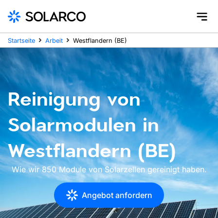
Startseite
Arbeit
Westflandern (BE)
Reinigung von
Solarmodulen in
Westflandern (BE)
Wie wir 850 Module von Solarzellen gereinigt haben.
Angebot anfordern