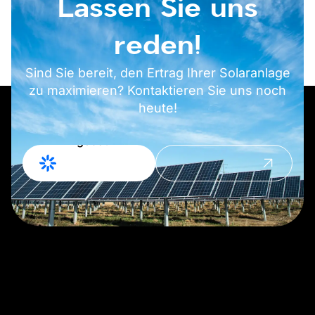
Lassen Sie uns
reden!
Sind Sie bereit, den Ertrag Ihrer Solaranlage
zu maximieren? Kontaktieren Sie uns noch
heute!
Angebot
Kontakt
anfordern
aufnehmen