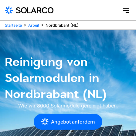
Startseite
Arbeit
Nordbrabant (NL)
Reinigung von
Solarmodulen in
Nordbrabant (NL)
Wie wir 8000 Solarmodule gereinigt haben.
Angebot anfordern