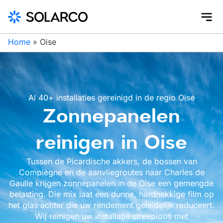
Home
»
Oise
Al 40+ installaties gereinigd in de regio Oise
Zonnepanelen
reinigen in Oise
Tussen de Picardische akkers, de bossen van
Compiègne en de aanvliegroutes naar Charles de
Gaulle krijgen zonnepanelen in de Oise een gemengde
belasting. Die mix laat een dunne, hardnekkige film op
het glas achter die uw rendement geleidelijk reduceert.
Wij reinigen uw installatie streeploos met